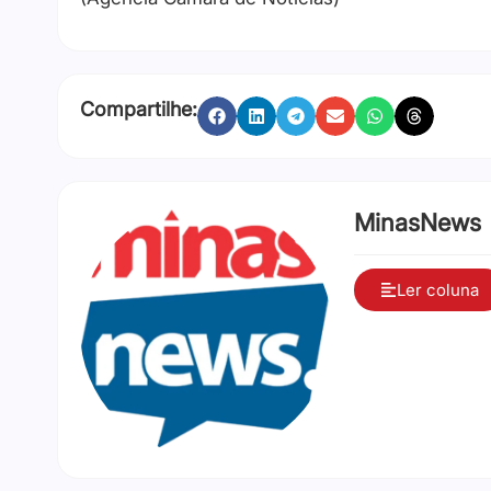
Compartilhe:
MinasNews
Ler coluna