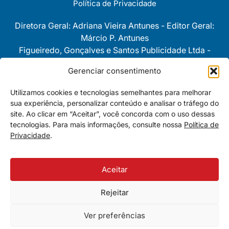
Política de Privacidade
Diretora Geral: Adriana Vieira Antunes - Editor Geral:
Márcio P. Antunes
Figueiredo, Gonçalves e Santos Publicidade Ltda -
CNPJ 08743280/0001-30
Gerenciar consentimento
As opiniôes e pontos de vista
Utilizamos cookies e tecnologias semelhantes para melhorar
expressos nas colunas são
sua experiência, personalizar conteúdo e analisar o tráfego do
personalíssimas e de exclusiva e
site. Ao clicar em “Aceitar”, você concorda com o uso dessas
total responsabilidade de cada um
tecnologias. Para mais informações, consulte nossa
Política de
dos seus autores.
Privacidade
.
Aceitar
Rejeitar
Todos os direitos estão reservados
-
Minas News
Ver preferências
Desenvolvido por
JR Páginas