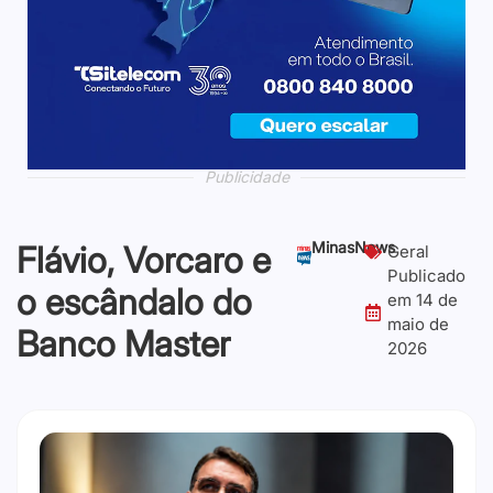
Publicidade
Publicidade
Publicidade
Publicidade
Publicidade
Publicidade
Publicidade
Publicidade
MinasNews
Flávio, Vorcaro e
Geral
Publicado
o escândalo do
em
14 de
maio de
Banco Master
2026