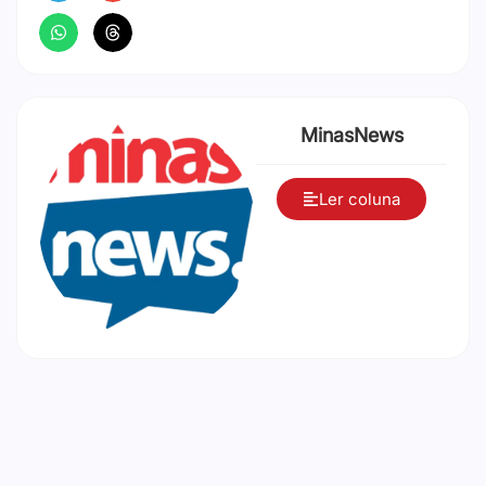
MinasNews
Ler coluna