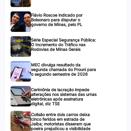
Flávio Roscoe indicado por
Bolsonaro para disputar o
governo de Minas, pelo PL
Série Especial Segurança Pública:
O Incremento do Tráfico nas
Rodovias de Minas Gerais
MEC divulga resultado da
segunda chamada do Prouni para
o segundo semestre de 2026
Cerimônia de lacração impede
alterações nos sistemas das urnas
eletrônicas após assinatura
digital, diz TSE
Colisão entre dois carros deixa
cinco feridos em estrada de
Jaíba; motoristas disseram que
poeira prejudicou a visibilidade