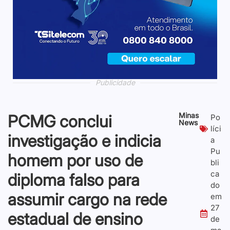
Publicidade
Publicidade
Publicidade
Publicidade
Publicidade
Publicidade
Publicidade
Publicidade
Minas
PCMG conclui
Po
News
líci
investigação e indicia
a
Pu
homem por uso de
bli
ca
diploma falso para
do
assumir cargo na rede
em
27
estadual de ensino
de