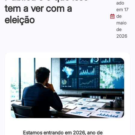
ado
tem a ver com a
em
17
de
eleição
maio
de
2026
Estamos entrando em 2026, ano de