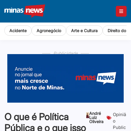
Acidente
Agronegócio
Arte e Cultura
Direito do 
Publicidade
André
O que é Política
Opiniã
Luiz
o
Oliveira
Pública e o que isso
Public