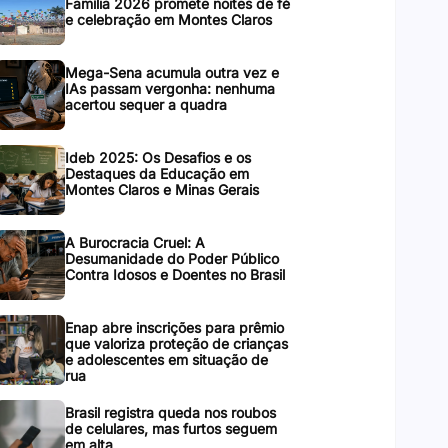
Família 2026 promete noites de fé
e celebração em Montes Claros
Mega-Sena acumula outra vez e
IAs passam vergonha: nenhuma
acertou sequer a quadra
Ideb 2025: Os Desafios e os
Destaques da Educação em
Montes Claros e Minas Gerais
A Burocracia Cruel: A
Desumanidade do Poder Público
Contra Idosos e Doentes no Brasil
Enap abre inscrições para prêmio
que valoriza proteção de crianças
e adolescentes em situação de
rua
Brasil registra queda nos roubos
de celulares, mas furtos seguem
em alta