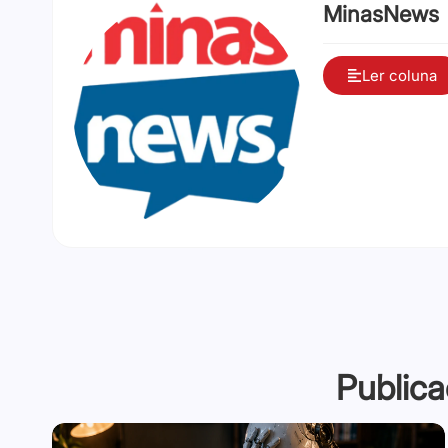
MinasNews
Ler coluna
Publica