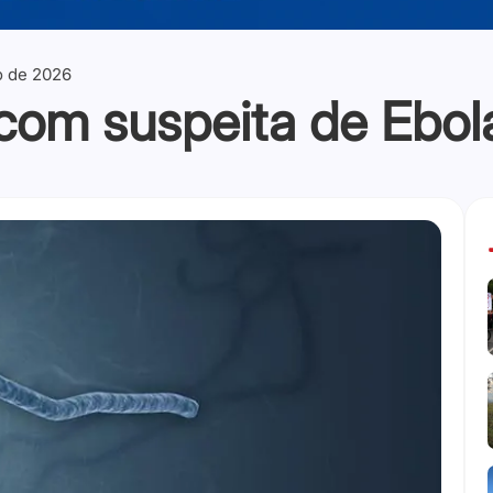
o de 2026
om suspeita de Ebol