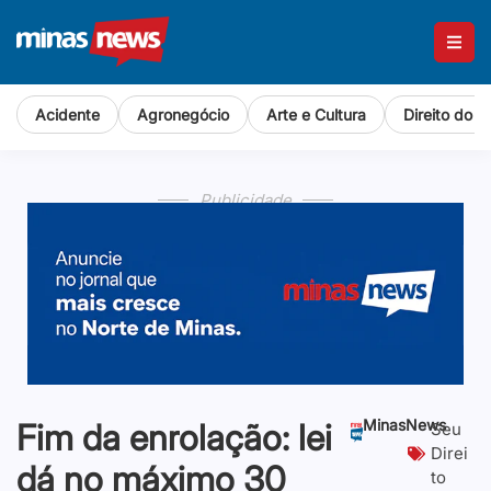
Acidente
Agronegócio
Arte e Cultura
Direito do 
Publicidade
MinasNews
Fim da enrolação: lei
Seu
Direi
dá no máximo 30
to