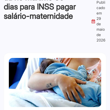
Publi
dias para INSS pagar
cado
em
salário-maternidade
29
de
maio
de
2026