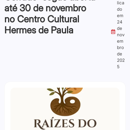
lica
até 30 de novembro
do
em
no Centro Cultural
24
Hermes de Paula
de
nov
em
bro
de
202
5