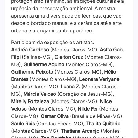
protagonismo feminino, as tradições culturais e a
urgência da preservação ambiental. A mostra
apresenta uma diversidade de técnicas, que vão
desde o bordado manual e a cerâmica até a arte
urbana e o origami contemporâneo.
Participam da exposição os artistas:
Andréa Cardoso
(Montes Claros-MG),
Astra Gab.
Filpi
(Salinas-MG),
Cleiton Cruz
(Montes Claros-
MG),
Guilherme Aquino
(Montes Claros-MG),
Guilherme Peixoto
(Montes Claros-MG),
Hélio
Brantes
(Montes Claros-MG),
Leonara Verlyane
(Montes Claros-MG),
Luana Z.
(Montes Claros-
MG),
Márcia Veloso
(Coração de Jesus-MG),
Mirelly Fortaleza
(Montes Claros-MG),
Nilce
Veloso
(Montes Claros-MG),
Nilde Fer
(Montes
Claros-MG),
Osmar Oliva
(Brasília de Minas-MG),
Saulo Reis
(Capitão Enéas-MG),
Thalita Quiterio
(Montes Claros-MG),
Thatiana Arcanjo
(Montes