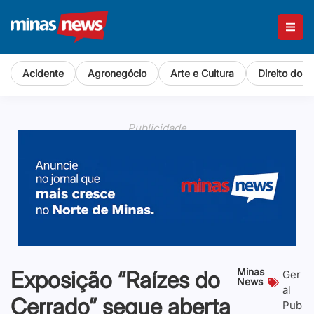
Acidente
Agronegócio
Arte e Cultura
Direito do 
Publicidade
Minas
Exposição “Raízes do
Ger
News
al
Cerrado” segue aberta
Pub