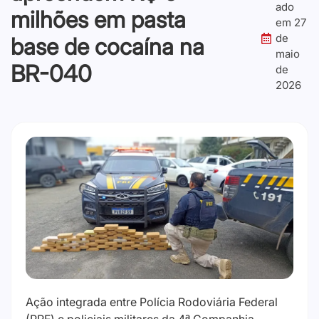
ado
milhões em pasta
em
27
de
base de cocaína na
maio
BR-040
de
2026
Ação integrada entre Polícia Rodoviária Federal
(PRF) e policiais militares da 4ª Companhia