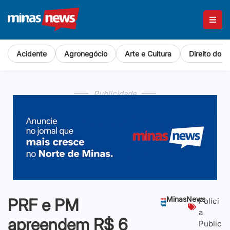
Acidente
Agronegócio
Arte e Cultura
Direito do 
Publicidade
MinasNews
PRF e PM
Políci
a
apreendem R$ 6
Public