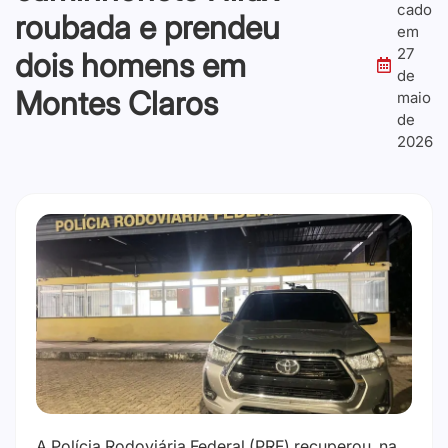
cado
roubada e prendeu
em
27
dois homens em
de
Montes Claros
maio
de
2026
A Polícia Rodoviária Federal (PRF) recuperou, na