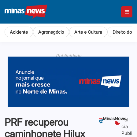
Acidente
Agronegócio
Arte e Cultura
Direito do 
Publicidade
MinasNews
PRF recuperou
Polí
cia
caminhonete Hilux
Publi