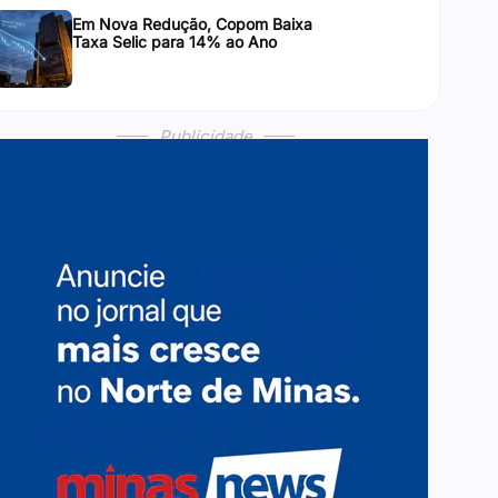
Em Nova Redução, Copom Baixa
Taxa Selic para 14% ao Ano
Publicidade