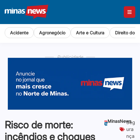
Acidente
Agronegócio
Arte e Cultura
Direito do 
Publicidade
MinasNews
Risco de morte:
Seg
ura
incêndios e choques
nça