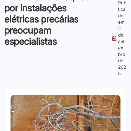
Pub
por instalações
lica
do
elétricas precárias
em
preocupam
2
de
especialistas
set
em
bro
de
202
5