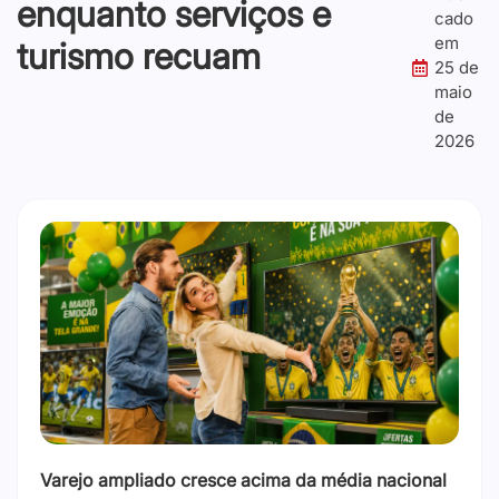
enquanto serviços e
cado
em
turismo recuam
25 de
maio
de
2026
Varejo ampliado cresce acima da média nacional