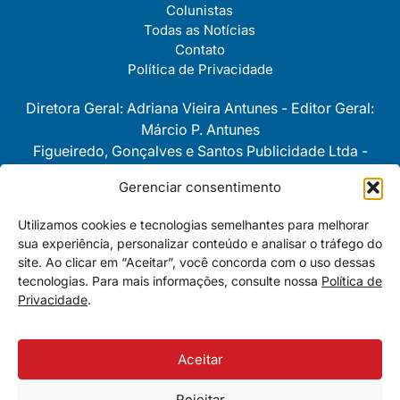
Colunistas
Todas as Notícias
Contato
Política de Privacidade
Diretora Geral: Adriana Vieira Antunes - Editor Geral:
Márcio P. Antunes
Figueiredo, Gonçalves e Santos Publicidade Ltda -
CNPJ 08743280/0001-30
Gerenciar consentimento
As opiniôes e pontos de vista
Utilizamos cookies e tecnologias semelhantes para melhorar
expressos nas colunas são
sua experiência, personalizar conteúdo e analisar o tráfego do
personalíssimas e de exclusiva e
site. Ao clicar em “Aceitar”, você concorda com o uso dessas
total responsabilidade de cada um
tecnologias. Para mais informações, consulte nossa
Política de
dos seus autores.
Privacidade
.
Aceitar
Rejeitar