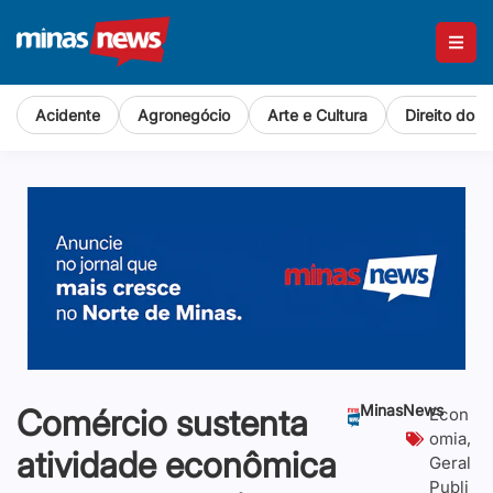
Acidente
Agronegócio
Arte e Cultura
Direito do 
MinasNews
Comércio sustenta
Econ
omia
,
atividade econômica
Geral
Publi