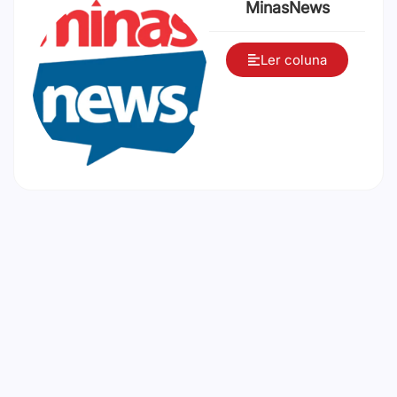
MinasNews
Ler coluna