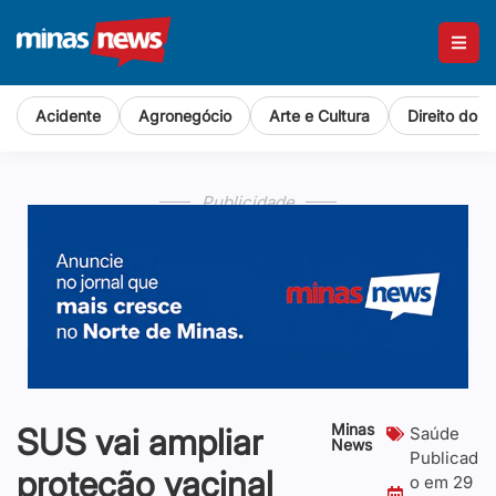
Acidente
Agronegócio
Arte e Cultura
Direito do 
Publicidade
Minas
SUS vai ampliar
Saúde
News
Publicad
proteção vacinal
o em
29