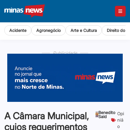
Acidente
Agronegócio
Arte e Cultura
Direito do 
Publicidade
Benedito
A Câmara Municipal,
Opi
Said
niã
cujos requerimentos
o