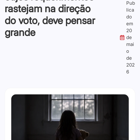
Pub
rastejam na direção
lica
do
do voto, deve pensar
em
grande
20
de
mai
o
de
202
6