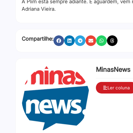
A Plim está sempre adiante. E aguardem, vem 
Adriana Vieira.
Compartilhe:
MinasNews
Ler coluna