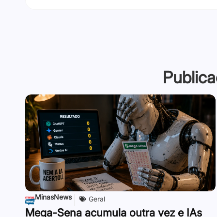
Publica
MinasNews
Geral
Mega-Sena acumula outra vez e IAs