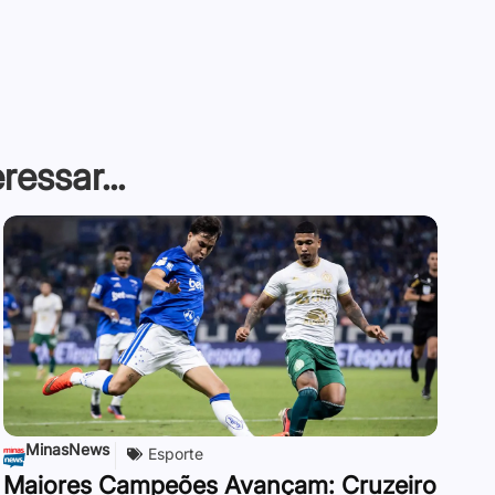
essar...
MinasNews
Esporte
Maiores Campeões Avançam: Cruzeiro