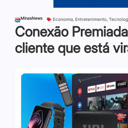
MinasNews
Economia
,
Entretenimento
,
Tecnolog
Conexão Premiada P
cliente que está v