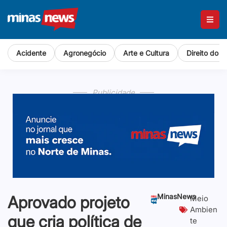
Acidente
Agronegócio
Arte e Cultura
Direito do 
Publicidade
MinasNews
Aprovado projeto
Meio
Ambien
que cria política de
te