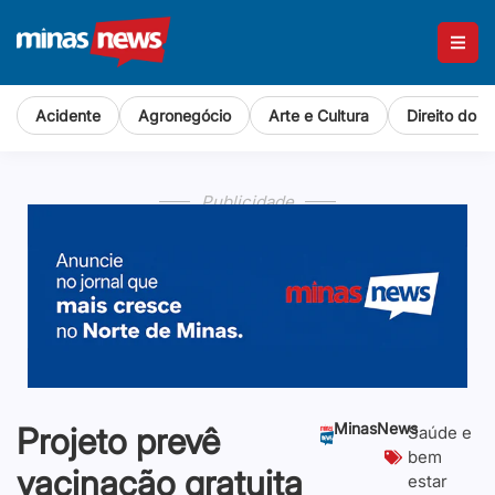
Acidente
Agronegócio
Arte e Cultura
Direito do 
Publicidade
MinasNews
Projeto prevê
Saúde e
bem
vacinação gratuita
estar