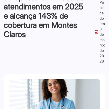
Pu
atendimentos em 2025
bli
ca
e alcança 143% de
do
cobertura em Montes
em
3
Claros
de
ma
rço
de
20
26