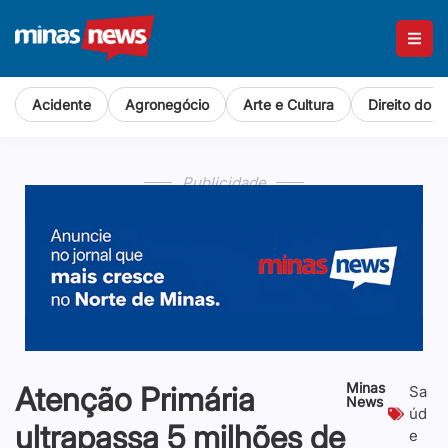
Acidente
Agronegócio
Arte e Cultura
Direito do 
Publicidade
Minas
Atenção Primária
Sa
News
úd
ultrapassa 5 milhões de
e