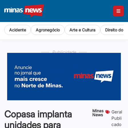
Acidente
Agronegócio
Arte e Cultura
Direito do 
Publicidade
Minas
Copasa implanta
Geral
News
Publi
unidades para
cado