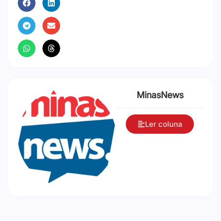
MinasNews
Ler coluna