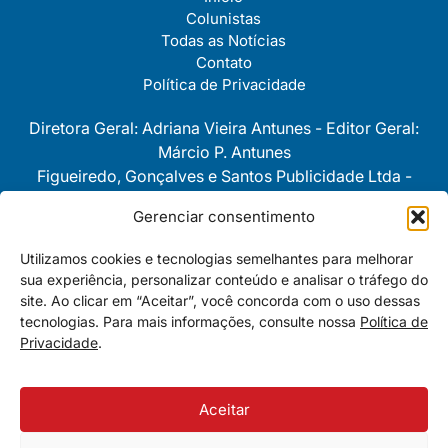
Colunistas
Todas as Notícias
Contato
Política de Privacidade
Diretora Geral: Adriana Vieira Antunes - Editor Geral:
Márcio P. Antunes
Figueiredo, Gonçalves e Santos Publicidade Ltda -
CNPJ 08743280/0001-30
Gerenciar consentimento
As opiniôes e pontos de vista
Utilizamos cookies e tecnologias semelhantes para melhorar
expressos nas colunas são
sua experiência, personalizar conteúdo e analisar o tráfego do
personalíssimas e de exclusiva e
site. Ao clicar em “Aceitar”, você concorda com o uso dessas
total responsabilidade de cada um
tecnologias. Para mais informações, consulte nossa
Política de
dos seus autores.
Privacidade
.
Aceitar