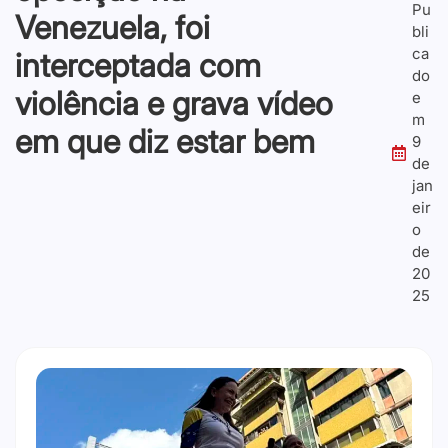
Pu
Venezuela, foi
bli
ca
interceptada com
do
violência e grava vídeo
e
m
em que diz estar bem
9
de
jan
eir
o
de
20
25