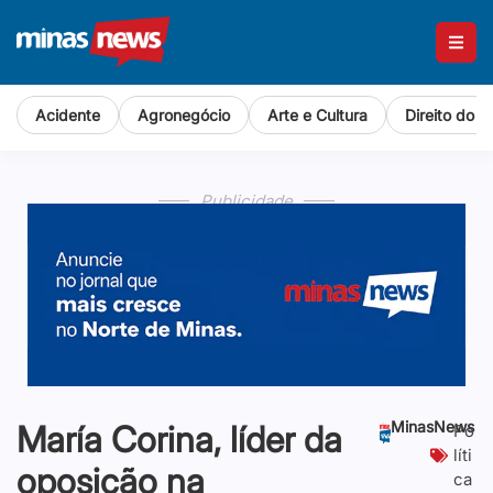
Acidente
Agronegócio
Arte e Cultura
Direito do 
Publicidade
Publicidade
Publicidade
Publicidade
MinasNews
María Corina, líder da
Po
líti
oposição na
ca