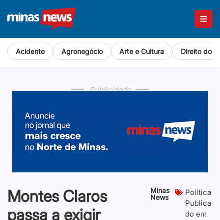
Acidente
Agronegócio
Arte e Cultura
Direito do 
Publicidade
Minas
Montes Claros
Política
News
Publica
passa a exigir
do em