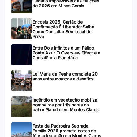
Cenário Imprevisível das Eleições
de 2026 em Minas Gerais
Encceja 2026: Cartão de
Confirmação É Liberado; Saiba
Como Consultar Seu Local de
Prova
Entre Dois Infinitos e um Pálido
Ponto Azul: O Overview Effect e a
Consciência Planetária
Lei Maria da Penha completa 20
anos entre avanços e desafios
Incêndio em vegetação mobiliza
bombeiros por três horas no
bairro Planalto em Montes Claros
Festa da Padroeira Sagrada
Família 2026 promete noites de
fé e celebração em Montes Claros