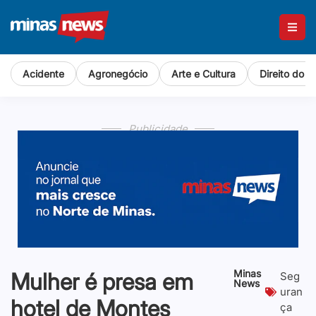
Acidente
Agronegócio
Arte e Cultura
Direito do 
Publicidade
Minas
Mulher é presa em
Seg
News
uran
hotel de Montes
ça