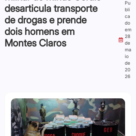
Pu
desarticula transporte
bli
ca
de drogas e prende
do
dois homens em
em
28
Montes Claros
de
ma
io
de
20
26