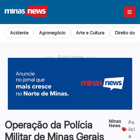
Acidente
Agronegócio
Arte e Cultura
Direito do 
Publicidade
Minas
Operação da Polícia
Po
News
líci
Militar de Minas Gerais
a