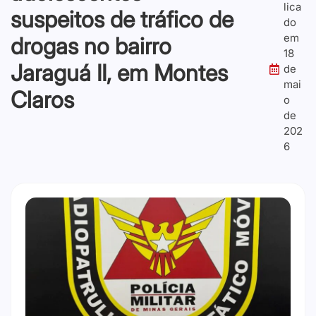
lica
suspeitos de tráfico de
do
em
drogas no bairro
18
Jaraguá II, em Montes
de
mai
Claros
o
de
202
6