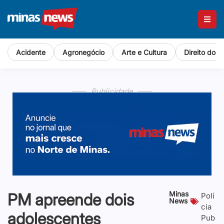
Acidente
Agronegócio
Arte e Cultura
Direito do 
Publicidade
Minas
PM apreende dois
Polí
News
cia
adolescentes
Pub