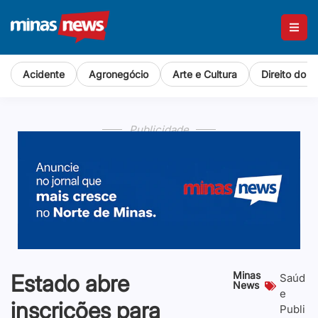
Acidente
Agronegócio
Arte e Cultura
Direito do 
Publicidade
Publicidade
Publicidade
Publicidade
Minas
Estado abre
Saúd
News
e
inscrições para
Publi