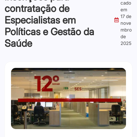
cado
contratação de
em
17 de
Especialistas em
nove
Políticas e Gestão da
mbro
de
Saúde
2025