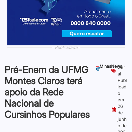
Publicidade
Publicidade
Publicidade
Publicidade
Publicidade
Publicidade
Publicidade
Publicidade
MinasNews
Pré-Enem da UFMG
Ger
al
Montes Claros terá
Publ
icad
apoio da Rede
o
em
Nacional de
26
Cursinhos Populares
de
junh
o de