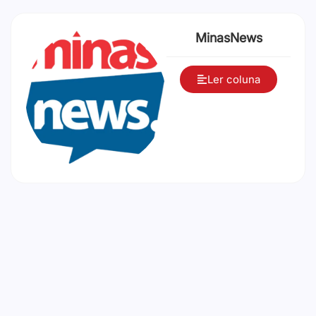
MinasNews
Ler coluna