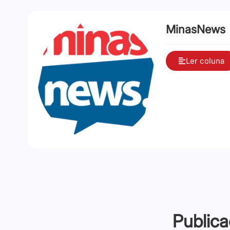
MinasNews
Ler coluna
Publica