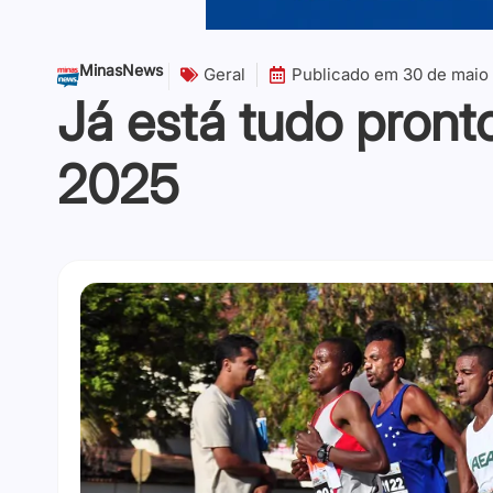
MinasNews
Geral
Publicado em
30 de maio
Já está tudo pront
2025