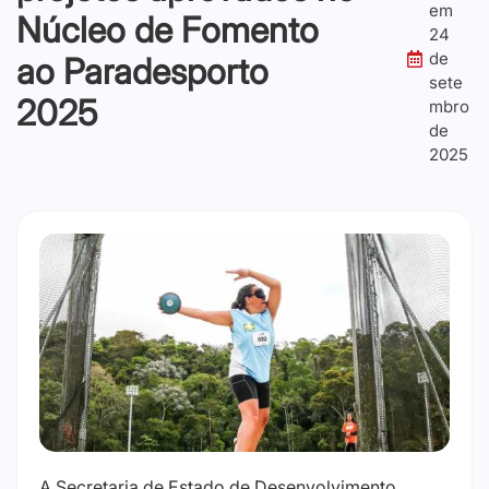
em
Núcleo de Fomento
24
de
ao Paradesporto
sete
2025
mbro
de
2025
A Secretaria de Estado de Desenvolvimento