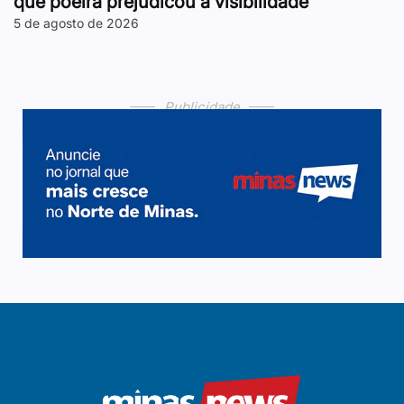
que poeira prejudicou a visibilidade
5 de agosto de 2026
Publicidade
Publicidade
Publicidade
Publicidade