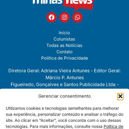
Início
Colunistas
Todas as Notícias
Contato
Política de Privacidade
Diretora Geral: Adriana Vieira Antunes - Editor Geral:
Márcio P. Antunes
Figueiredo, Gonçalves e Santos Publicidade Ltda -
CNPJ 08743280/0001-30
Gerenciar consentimento
As opiniôes e pontos de vista
Utilizamos cookies e tecnologias semelhantes para melhorar
expressos nas colunas são
sua experiência, personalizar conteúdo e analisar o tráfego do
personalíssimas e de exclusiva e
site. Ao clicar em “Aceitar”, você concorda com o uso dessas
total responsabilidade de cada um
tecnologias. Para mais informações, consulte nossa
Política de