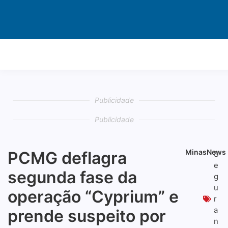
Publicidade
Publicidade
Publicidade
Publicidade
Publicidade
Publicidade
Publicidade
Publicidade
Publicidade
Publicidade
Publicidade
Publicidade
Publicidade
Publicidade
Publicidade
Publicidade
MinasNews
PCMG deflagra
S
e
segunda fase da
g
u
operação “Cyprium” e
r
a
prende suspeito por
n