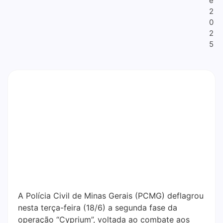
e
2
0
2
5
A Polícia Civil de Minas Gerais (PCMG) deflagrou
nesta terça-feira (18/6) a segunda fase da
operação “Cyprium”, voltada ao combate aos