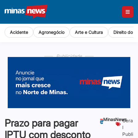
Acidente
Agronegócio
Arte e Cultura
Direito do 
Publicidade
MinasNews
Prazo para pagar
Gera
l
IPTU com desconto
Publi