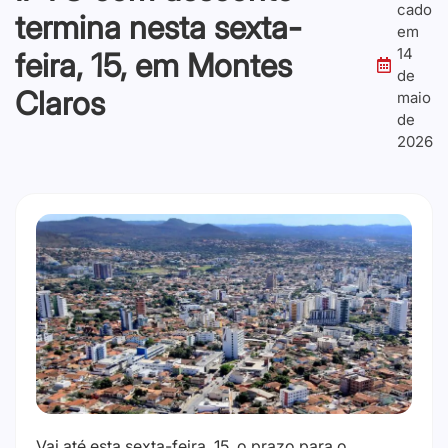
cado
termina nesta sexta-
em
14
feira, 15, em Montes
de
Claros
maio
de
2026
Vai até esta sexta-feira, 15, o prazo para o