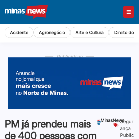
Acidente
Agronegócio
Arte e Cultura
Direito do 
Publicidade
MinasNews
PM já prendeu mais
Segur
ança
de 400 pessoas com
Public