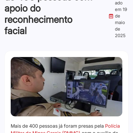
ado
apoio do
em
19
de
reconhecimento
maio
facial
de
2025
Mais de 400 pessoas já foram presas pela
Polícia
Militar de Minas Gerais (PMMG)
com o auxílio da