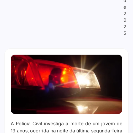
d
e
2
0
2
5
A Polícia Civil investiga a morte de um jovem de
19 anos, ocorrida na noite da última segunda-feira