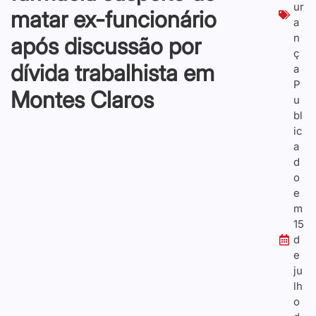
ur
matar ex-funcionário
a
n
após discussão por
ç
dívida trabalhista em
a
P
Montes Claros
u
bl
ic
a
d
o
e
m
15
d
e
ju
lh
o