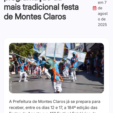
em
7
mais tradicional festa
de
agost
de Montes Claros
o de
2025
A Prefeitura de Montes Claros já se prepara para
receber, entre os dias 12 e 17, a 184ª edição das