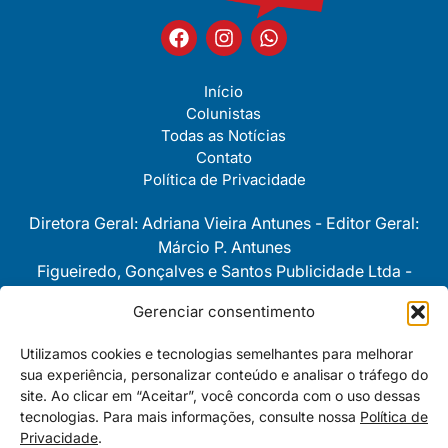
Início
Colunistas
Todas as Notícias
Contato
Política de Privacidade
Diretora Geral: Adriana Vieira Antunes - Editor Geral:
Márcio P. Antunes
Figueiredo, Gonçalves e Santos Publicidade Ltda -
CNPJ 08743280/0001-30
Gerenciar consentimento
As opiniôes e pontos de vista
Utilizamos cookies e tecnologias semelhantes para melhorar
expressos nas colunas são
sua experiência, personalizar conteúdo e analisar o tráfego do
personalíssimas e de exclusiva e
site. Ao clicar em “Aceitar”, você concorda com o uso dessas
total responsabilidade de cada um
tecnologias. Para mais informações, consulte nossa
Política de
dos seus autores.
Privacidade
.