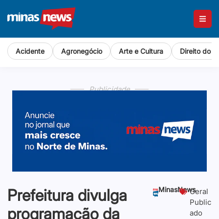
Acidente
Agronegócio
Arte e Cultura
Direito do 
Publicidade
Publicidade
Publicidade
Publicidade
MinasNews
Prefeitura divulga
Geral
Public
programação da
ado