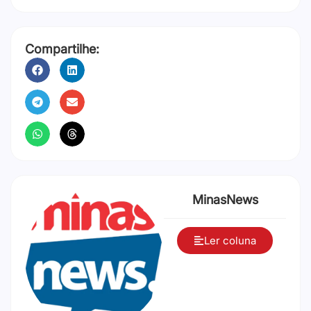
Compartilhe:
MinasNews
Ler coluna