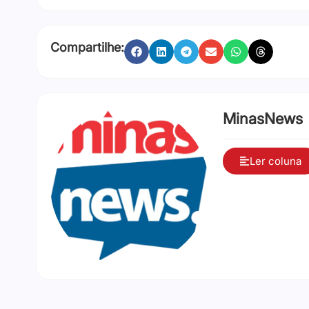
Compartilhe:
MinasNews
Ler coluna