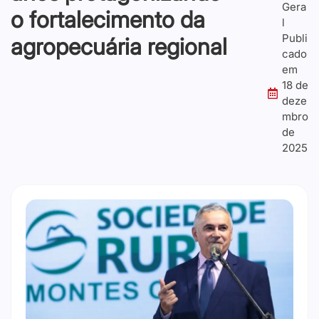
Gera
o fortalecimento da
l
Publi
agropecuária regional
cado
em
18 de
deze
mbro
de
2025