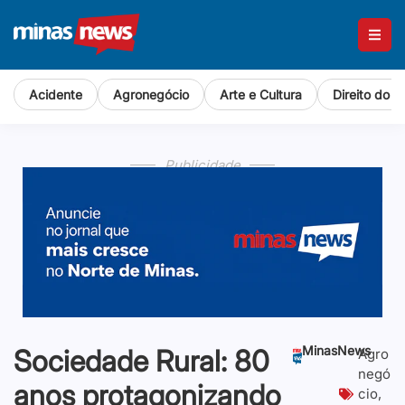
Acidente
Agronegócio
Arte e Cultura
Direito do 
Publicidade
MinasNews
Sociedade Rural: 80
Agro
negó
anos protagonizando
cio
,